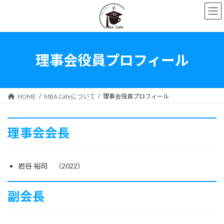
コ
ナ
ン
ビ
テ
ゲ
ン
ー
ツ
シ
へ
ョ
理事会役員プロフィール
ス
ン
キ
に
ッ
移
プ
動
HOME
MBA Cafeについて
理事会役員プロフィール
理事会会長
岩谷 裕司 （2022）
副会長